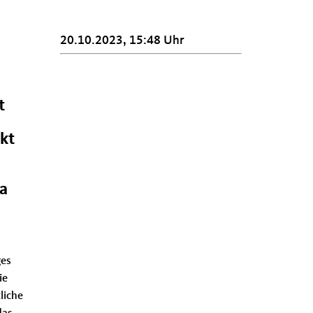
20.10.2023, 15:48 Uhr
t
kt
a
ges
ie
liche