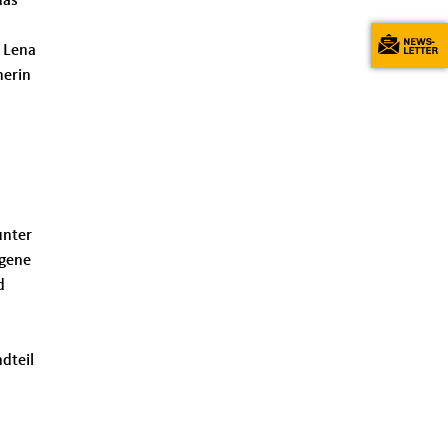
das
t Lena
herin
unter
ngene
d
dteil