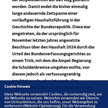
der Ampelkoalition auf den Weg gebracht
worden. Damit endet die bisher einmalig
lange andauernde Zeitspanne einer
vorläufigen Haushaltsführung in der
Geschichte der Bundesrepublik. Diese war
eingetreten, da der ursprünglich für
November letzten Jahres angesetzte
Beschluss über den Haushalt 2024 durch das
Urteil des Bundesverfassungsgerichtes zu
einem Trick, mit dem die Ampel-Regierung
die Schuldenbremse umgehen wollte, von
diesem jedoch als verfassungswidrig
erachtet wurde, obsolet wurde. Der
Cookie Hinweis
beschlossene Etat hat einen Rekordumfang
von 477 Milliarden Euro. Die Höhe der
Diese Webseite verwendet Cookies, die notwendig sind, um
die Webseite zu nutzen. Weiterhin verwenden wir Dienste
Neuverschuldung liegt damit bei 39
von Drittanbietern, die uns helfen, unser Webangebot zu
verbessern (Website-Optmierung). Für die Verwendung