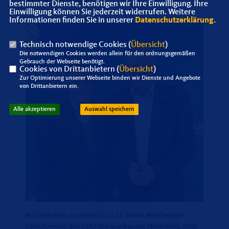
Milliarden Euro.
bestimmter Dienste, benötigen wir Ihre Einwilligung. Ihre
Einwilligung können Sie jederzeit widerrufen. Weitere
Informationen finden Sie in unserer
Datenschutzerklärung
.
Technisch notwendige Cookies (
Übersicht
)
Die notwendigen Cookies werden allein für den ordnungsgemäßen
Gebrauch der Webseite benötigt.
Cookies von Drittanbietern (
Übersicht
)
Zur Optimierung unserer Webseite binden wir Dienste und Angebote
von Drittanbietern ein.
Alle akzeptieren
Auswahl speichern
Auf dem Foto zu sehen (v.l.n.r.): David Artschwager
(Vorsitzender des CDU-Kreisverbandes Northeim), Fritz