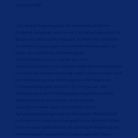
Güntzler MdB
Die Ampel-Regierung hat mit diesem Haushalt ein
Flickwerk vorgelegt, welches sich als Belastungspaket für
Bürger und Wirtschaft entpuppt. Es fehlt jede Initiative
zu echten Einsparungen ohne weitere Belastungen; so
bspw. die zusätzliche Ausweitung der
Ministerialbürokratie“, erklärt der CDU-
Haushaltspolitiker Fritz Güntzler MdB den beschlossenen
Haushalt der Bundesregierung. Unter anderem steht nach
der Abstimmung eine Erhöhung von LKW-Maut, der
Luftverkehrsabgabe und des CO2-Preises an. Des
Weiteren wird eine Plastikabgabe eingeführt und die
Mehrwertsteuer auf Speisen im Restaurant
zurückgenommen. Auch die Debatte um die
Agrardieselrückvergütung hat die Ampel offensichtlich
nicht erreicht; diese wird perspektivisch ebenfalls fallen.
Dies sei umso dramatischer, da die Ampel-Regierung die
Notwendigkeit zusätzlicher Einsparungen mit ihrem