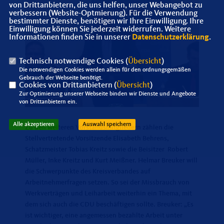
von Drittanbietern, die uns helfen, unser Webangebot zu
verbessern (Website-Optmierung). Für die Verwendung
bestimmter Dienste, benötigen wir Ihre Einwilligung. Ihre
Einwilligung können Sie jederzeit widerrufen. Weitere
Informationen finden Sie in unserer
Datenschutzerklärung
.
Technisch notwendige Cookies (
Übersicht
)
Die notwendigen Cookies werden allein für den ordnungsgemäßen
Gebrauch der Webseite benötigt.
Cookies von Drittanbietern (
Übersicht
)
Zur Optimierung unserer Webseite binden wir Dienste und Angebote
von Drittanbietern ein.
Alle akzeptieren
Auswahl speichern
Zu den weiteren Vorstandsmitgliedern zählen die
Stellvertretende Vorsitzende Elisabeth Behrens,
Schatzmeister Tobias Kreitz sowie die Beisitzer Robert
Müller, Inke Kreitz und Kurt Meißner. Helmar Breuker will
die Schwerpunkte des Kreisverbandes auf
Arbeitnehmerfragen setzen. So sei der Missbrauch von
Werkverträgen und Leiharbeit weiterhin ein Thema, mit
dem sich auch die CDU beschäftigen sollte. Breuker: „Es
ist wichtiger, eine angemessen bezahlte Arbeit unter