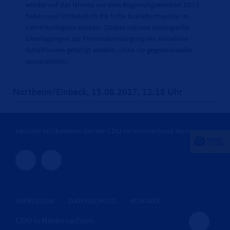
wieder auf das Niveau vor dem Regierungswechsel 2013
heben und letztendlich die hohe Krankheitsquote im
Lehrerkollegium senken. Zudem müssen strategische
Überlegungen zur Personalversorgung der einzelnen
Schulformen getätigt werden, ohne sie gegeneinander
auszuspielen.
Northeim/Einbeck, 15.08.2017, 12:18 Uhr
Herzlich Willkommen bei der CDU im Kreisverband Northeim
IMPRESSUM
DATENSCHUTZ
KONTAKT
CDU in Niedersachsen