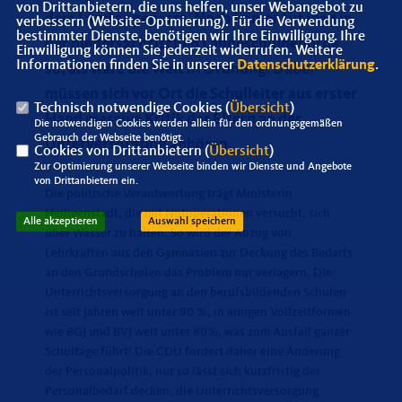
von Drittanbietern, die uns helfen, unser Webangebot zu
dem Land angepasst. Noch immer tut man in
verbessern (Website-Optmierung). Für die Verwendung
bestimmter Dienste, benötigen wir Ihre Einwilligung. Ihre
der niedersächsischen Landeschulbehörde
Einwilligung können Sie jederzeit widerrufen. Weitere
Informationen finden Sie in unserer
Datenschutzerklärung
.
so, als wäre die Welt in Ordnung. Dabei
müssen sich vor Ort die Schulleiter aus erster
Technisch notwendige Cookies (
Übersicht
)
Hand massive Kritik der Eltern an der
Die notwendigen Cookies werden allein für den ordnungsgemäßen
Gebrauch der Webseite benötigt.
Unterversorgung anhören.
Cookies von Drittanbietern (
Übersicht
)
Zur Optimierung unserer Webseite binden wir Dienste und Angebote
von Drittanbietern ein.
Die politische Verantwortung trägt Ministerin
Heiligenstadt, die mit Notoperationen versucht, sich
Alle akzeptieren
Auswahl speichern
über Wasser zu halten. So wird der Abzug von
Lehrkräften aus den Gymnasien zur Deckung des Bedarfs
an den Grundschulen das Problem nur verlagern. Die
Unterrichtsversorgung an den berufsbildenden Schulen
ist seit Jahren weit unter 90 %, in einigen Vollzeitformen
wie BGJ und BVJ weit unter 80%, was zum Ausfall ganzer
Schultage führt! Die CDU fordert daher eine Änderung
der Personalpolitik, nur so lässt sich kurzfristig der
Personalbedarf decken, die Unterrichtsversorgung