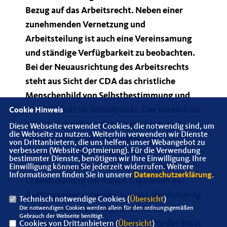
Bezug auf das Arbeitsrecht. Neben einer
zunehmenden Vernetzung und
Arbeitsteilung ist auch eine Vereinsamung
und ständige Verfügbarkeit zu beobachten.
Bei der Neuausrichtung des Arbeitsrechts
steht aus Sicht der CDA das christliche
Menschenbild von Selbstbestimmung und
Subsidiarität im Mittelpunkt. Der Mensch ist
Cookie Hinweis
zunächst durchaus dazu in der Lage, sich
Diese Webseite verwendet Cookies, die notwendig sind, um
die Webseite zu nutzen. Weiterhin verwenden wir Dienste
selbst in der neuen Arbeitswelt zu
von Drittanbietern, die uns helfen, unser Webangebot zu
verbessern (Website-Optmierung). Für die Verwendung
orientieren. Nur wenn sich die
bestimmter Dienste, benötigen wir Ihre Einwilligung. Ihre
Kräfteverhältnisse beispielsweise beim
Einwilligung können Sie jederzeit widerrufen. Weitere
Informationen finden Sie in unserer
Datenschutzerklärung
.
Crowdsourcing dermaßen zugunsten der
Auftraggeber entwickeln, also Lohndumping
Technisch notwendige Cookies (
Übersicht
)
und Scheinselbständigkeit ein immer
Die notwendigen Cookies werden allein für den ordnungsgemäßen
Gebrauch der Webseite benötigt.
größeres Ausmaß annehmen, sollte der Staat
Cookies von Drittanbietern (
Übersicht
)