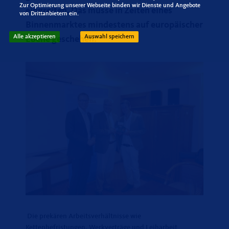
Zur Optimierung unserer Webseite binden wir Dienste und Angebote
eingreifen. Das müsse in Zeiten eines
von Drittanbietern ein.
Binnenmarktes mindestens auf europäischer
Alle akzeptieren
Auswahl speichern
Ebene geschehen.
Die prekären Arbeitsverhältnisse wie
Kettenbefristungen, Werkverträge und Leiharbeit