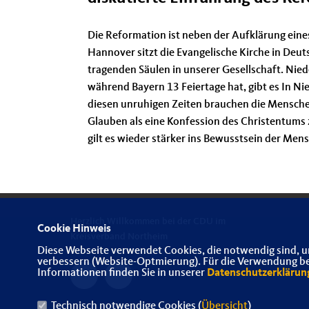
Die Reformation ist neben der Aufklärung eines
Hannover sitzt die Evangelische Kirche in Deut
tragenden Säulen in unserer Gesellschaft. Nie
während Bayern 13 Feiertage hat, gibt es In Nie
diesen unruhigen Zeiten brauchen die Menschen
Glauben als eine Konfession des Christentums ze
gilt es wieder stärker ins Bewusstsein der Men
Herzlich Willkommen bei der CDU im
Cookie Hinweis
Kreisverband Northeim
Diese Webseite verwendet Cookies, die notwendig sind, u
verbessern (Website-Optmierung). Für die Verwendung best
Informationen finden Sie in unserer
Datenschutzerklärun
Technisch notwendige Cookies (
Übersicht
)