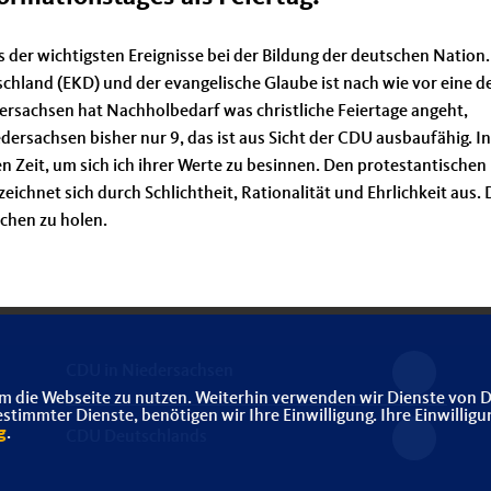
 der wichtigsten Ereignisse bei der Bildung der deutschen Nation.
schland (EKD) und der evangelische Glaube ist nach wie vor eine d
dersachsen hat Nachholbedarf was christliche Feiertage angeht,
dersachsen bisher nur 9, das ist aus Sicht der CDU ausbaufähig. In
 Zeit, um sich ich ihrer Werte zu besinnen. Den protestantischen
ichnet sich durch Schlichtheit, Rationalität und Ehrlichkeit aus. 
schen zu holen.
CDU in Niedersachsen
m die Webseite zu nutzen. Weiterhin verwenden wir Dienste von D
immter Dienste, benötigen wir Ihre Einwilligung. Ihre Einwilligu
g
.
CDU Deutschlands