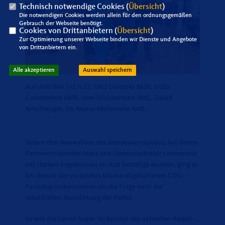
Technisch notwendige Cookies (
Übersicht
)
Die notwendigen Cookies werden allein für den ordnungsgemäßen
Gebrauch der Webseite benötigt.
Cookies von Drittanbietern (
Übersicht
)
Zur Optimierung unserer Webseite binden wir Dienste und Angebote
von Drittanbietern ein.
Alle akzeptieren
Auswahl speichern
Auf dem Bild (v.l.n.r.): Fritz Güntzler MdB, Gitta
Connemann MdB, Uwe Schünemann MdL, David
Artschwager, Dr. Marco Mohrmann MdL.
Neben den Neuwahlen des Bundesvorstandes, bei denen
Parteivorsitzender Merz und Generalsekretär Linnemann
mit starken Ergebnissen im Amt bestätigt wurden, ging es
bei dem in der vorletzten Woche abgehaltenen CDU-
Parteitag insbesondere um die Frage nach der
inhaltlichen Ausrichtung der Partei.
So will die Union bspw. im Bereich der aktuellen Ampel-