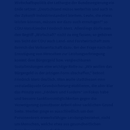
Wirtschaftspolitik der Lethargie der Bundesregierung ein
Ende setzen: „Deutschland müsse weiterhin und auch in
der Zukunft Industriestandort bleiben. Leute, die etwas
leisten können, müssen wir dazu auch ermutigen!“ so
CDU-Vorsitzender Friedrich Merz. Allerdings dürfe man
den Begriff „Wirtschaft“ nicht zu eng fassen; so gehören
aus Sicht der CDU auch Land- und Forstwirtschaft zum
Bereich der Volkswirtschaft dazu. Bei der Frage nach der
Ermutigung von Menschen zur Leistungserbringung
kommt dem Bürgergeld bzw. vergleichbaren
Sozialleistungen eine wichtige Rolle zu: „Wir wollen das
Bürgergeld in der jetzigen Form abschaffen,“ betont
Friedrich Merz deutlich. Man wolle stattdessen eine
sozialadäquate Grundsicherung etablieren, die aber klar
das Prinzip von „Fördern und Fordern“ im Fokus habe
und bessere Sanktionsmöglichkeiten gegen die
Verweigerung zumutbarer Arbeit ohne sachlichen Grund
biete. Hierbei ginge es ausschließlich um den
Personenkreis erwerbsfähiger Leistungsbezieher, nicht
um Menschen, welche etwa aus gesundheitlichen