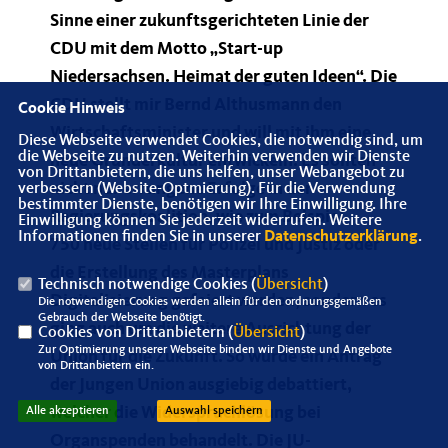
Sinne einer zukunftsgerichteten Linie der
CDU mit dem Motto „Start-up
Niedersachsen. Heimat der guten Ideen“. Die
CDU stellt mir Bernd Althusmann den
Cookie Hinweis
Wirtschaftsminister und will mit ihm eine
Diese Webseite verwendet Cookies, die notwendig sind, um
die Webseite zu nutzen. Weiterhin verwenden wir Dienste
neue Gründerkultur entwickeln. Es sollten
von Drittanbietern, die uns helfen, unser Webangebot zu
nicht nur errungene Erfolge in der
verbessern (Website-Optmierung). Für die Verwendung
bestimmter Dienste, benötigen wir Ihre Einwilligung. Ihre
Regierungskoalition, wie zum Beispiel
Einwilligung können Sie jederzeit widerrufen. Weitere
Informationen finden Sie in unserer
Datenschutzerklärung
.
750 neue Stellen für Polizei und Justiz oder
die Erstellung des Masterplans
Technisch notwendige Cookies (
Übersicht
)
Digitalisierung gefeiert werden, sondern es
Die notwendigen Cookies werden allein für den ordnungsgemäßen
Gebrauch der Webseite benötigt.
ging auch um die weitere Ausrichtung der
Cookies von Drittanbietern (
Übersicht
)
Zur Optimierung unserer Webseite binden wir Dienste und Angebote
Union für die Zukunft. So wurde ein Antrag
von Drittanbietern ein.
der Jungen Union ausgiebig debattiert,
welcher die Widerspruchlösung bei
Alle akzeptieren
Auswahl speichern
Organspenden behandelt. Die JU-