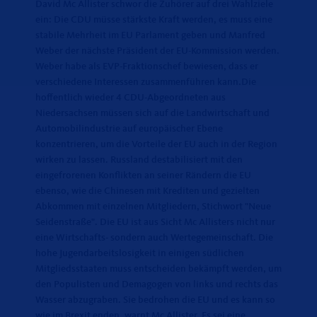
David Mc Allister schwor die Zuhörer auf drei Wahlziele
ein: Die CDU müsse stärkste Kraft werden, es muss eine
stabile Mehrheit im EU Parlament geben und Manfred
Weber der nächste Präsident der EU-Kommission werden.
Weber habe als EVP-Fraktionschef bewiesen, dass er
verschiedene Interessen zusammenführen kann.Die
hoffentlich wieder 4 CDU-Abgeordneten aus
Niedersachsen müssen sich auf die Landwirtschaft und
Automobilindustrie auf europäischer Ebene
konzentrieren, um die Vorteile der EU auch in der Region
wirken zu lassen. Russland destabilisiert mit den
eingefrorenen Konflikten an seiner Rändern die EU
ebenso, wie die Chinesen mit Krediten und gezielten
Abkommen mit einzelnen Mitgliedern, Stichwort "Neue
Seidenstraße". Die EU ist aus Sicht Mc Allisters nicht nur
eine Wirtschafts- sondern auch Wertegemeinschaft. Die
hohe Jugendarbeitslosigkeit in einigen südlichen
Mitgliedsstaaten muss entscheiden bekämpft werden, um
den Populisten und Demagogen von links und rechts das
Wasser abzugraben. Sie bedrohen die EU und es kann so
wie im Brexit enden, warnt Mc Allister. Es sei eine