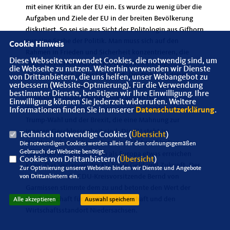
mit einer Kritik an der EU ein. Es wurde zu wenig über die
Aufgaben und Ziele der EU in der breiten Bevölkerung
diskutiert. So sei sie aus Sicht der Politologin aus Gifhorn
nur eine Sache der Politik. Man muss sich auf den
Cookie Hinweis
Rahmen in Frieden und Sicherheit konzentrieren, die
Diese Webseite verwendet Cookies, die notwendig sind, um
Nationalstaaten müssen die Aufgaben erledigen, zu
die Webseite zu nutzen. Weiterhin verwenden wir Dienste
denen sie allein in der Lage sind. Deutschland denkt,
von Drittanbietern, die uns helfen, unser Webangebot zu
verbessern (Website-Optmierung). Für die Verwendung
dabei oft den Musterschüler spielen zu müssen. Als
bestimmter Dienste, benötigen wir Ihre Einwilligung. Ihre
konkrete Beispiele wurden die Landwirtschaft und die
Einwilligung können Sie jederzeit widerrufen. Weitere
Abgaswerte genannt. Äußere Unsicherheit brachten die
Informationen finden Sie in unserer
Datenschutzerklärung
.
Trump-Wahl und der Brexit, die eine Mahnung zur
inneren Geschlossenheit sind. Die EU steht im
Technisch notwendige Cookies (
Übersicht
)
Wettbewerb mit China, Russland, USA und Indien. Da
Die notwendigen Cookies werden allein für den ordnungsgemäßen
Gebrauch der Webseite benötigt.
kann man nur geschlossen als Europa etwas erreichen
Cookies von Drittanbietern (
Übersicht
)
kann. Das Verlassen der EU koste Geld und Zukunft. Der
Zur Optimierung unserer Webseite binden wir Dienste und Angebote
stellvertretende CDU-Kreisvorsitzende Bernd von
von Drittanbietern ein.
Garmissen stimmte dem zu und betonte den Wert der
Landwirtschaft für die Kulturlandschaft und den
Alle akzeptieren
Auswahl speichern
Wirtschaftsstandort Niedersachsen.